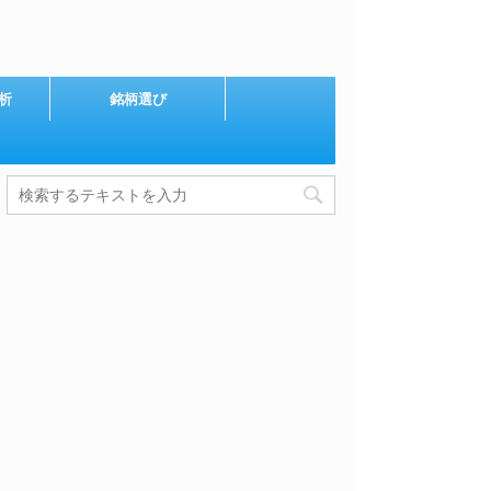
析
銘柄選び