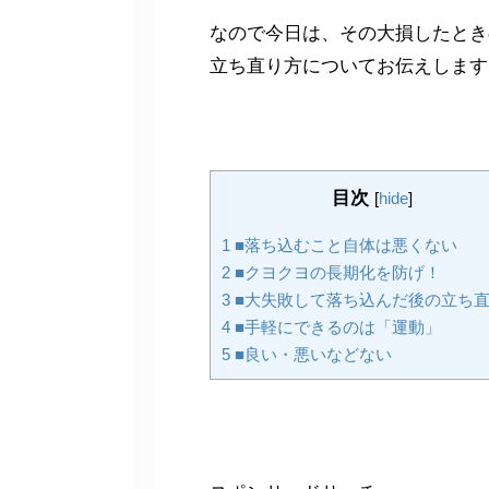
なので今日は、その大損したとき
立ち直り方についてお伝えします
目次
[
hide
]
1
■落ち込むこと自体は悪くない
2
■クヨクヨの長期化を防げ！
3
■大失敗して落ち込んだ後の立ち
4
■手軽にできるのは「運動」
5
■良い・悪いなどない